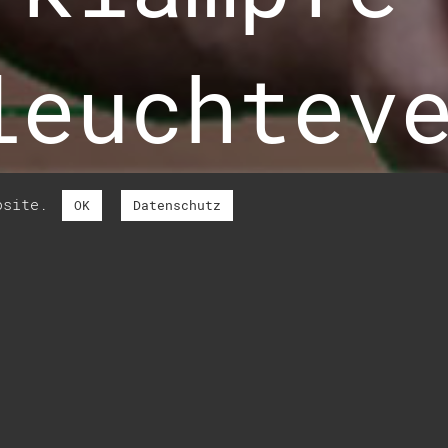
leuchtev
ebsite.
OK
Datenschutz