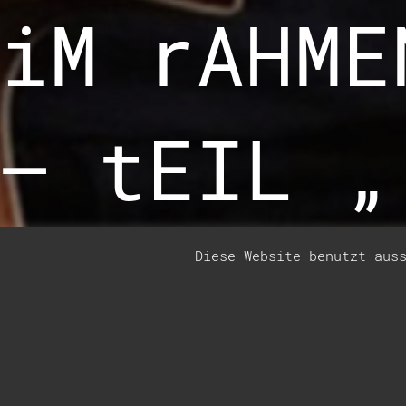
iM rAHME
– tEIL „
Diese Website benutzt aus
7. September 2023